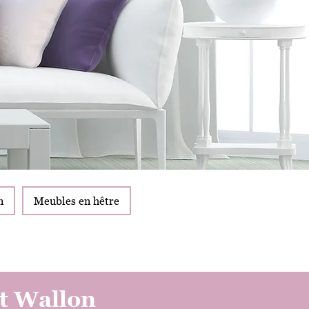
n
Meubles en hêtre
t Wallon